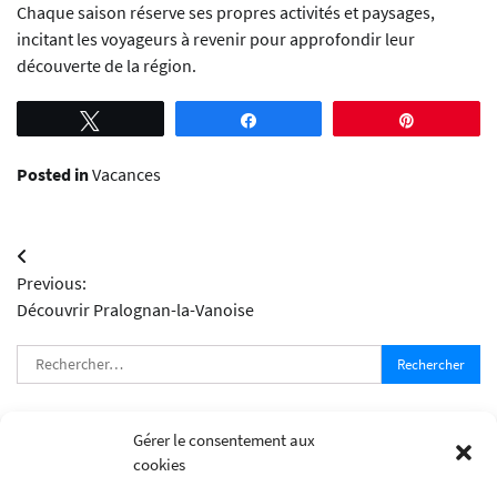
Chaque saison réserve ses propres activités et paysages,
incitant les voyageurs à revenir pour approfondir leur
découverte de la région.
Tweetez
Partagez
Épingle
Posted in
Vacances
Navigation
Previous:
de
Découvrir Pralognan-la-Vanoise
l’article
Rechercher :
Articles récents
Gérer le consentement aux
cookies
Découvrir la station des Carroz en été comme en hiver